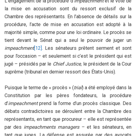
L’engagement de la procédure d’
impeachment
et le vote de
la mise en accusation sont du ressort exclusif de la
Chambre des représentants. En l’absence de détails sur la
procédure, l’acte de mise en accusation est adopté à la
majorité simple, comme pour une loi ordinaire. Le procès se
tient devant le Sénat qui a seul le pouvoir de juger un
impeachment
[12]
. Les sénateurs prêtent serment et sont
pour l’occasion – et seulement si c’est le président qui est
jugé – présidés par le
Chief Justice
, le président de la Cour
suprême (tribunal en dernier ressort des États-Unis).
Puisque le terme de « procès » (
trial
) a été employé dans la
Constitution par les pères fondateurs, la procédure
d’
impeachment
prend la forme d’un procès classique. Des
débats contradictoires se déroulent entre la Chambre des
représentants, en tant que procureur – elle est représentée
par des
impeachments managers
– et les sénateurs, en
tant que juges. La défense est assurée par des avocats