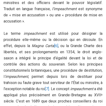
ministres et des officiers devant le pouvoir législatif.
Traduit en langue française,
l’impeachment
est synonyme
de « mise en accusation » ou une « procédure de mise en
accusation ».
Le terme
impeachment
est utilisé pour désigner la
procédure elle-même ou la décision qui en découle. En
effet, depuis la
Magna Carta
[6]
, ou la Grande Charte des
libertés, et ses prolongements en 1354, le droit anglo-
saxon a intégré le principe d’égalité devant la loi et de
contrôle des actions du souverain. Selon les principes
constitutionnels britanniques, une procédure de destitution,
l
’impeachment
, permet depuis lors de destituer pour
trahison ou faute grave tout serviteur de l’État ou ministre, à
l’exception notable du roi
[7]
. Le concept
impeachment
a été
appliqué plus précisément en Grande-Bretagne au XVII
è
siècle. C’est en 1689 que deux proches conseillers du roi