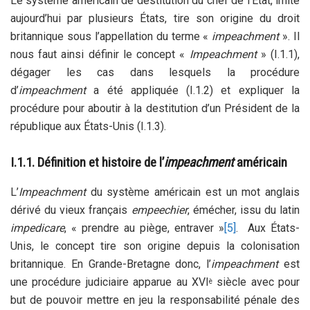
Le système américain de destitution du chef de l’État, imité
aujourd’hui par plusieurs États, tire son origine du droit
britannique sous l’appellation du terme «
impeachment
». Il
nous faut ainsi définir le concept «
Impeachment
» (I.1.1),
dégager les cas dans lesquels la procédure
d’
impeachment
a été appliquée (I.1.2) et expliquer la
procédure pour aboutir à la destitution d’un Président de la
république aux États-Unis (I.1.3).
I.1.1. Définition et histoire de l’
impeachment
américain
L’
Impeachment
du système américain est un mot anglais
dérivé du vieux français
empeechier
, émécher, issu du latin
impedicare
, « prendre au piège, entraver »
[5]
. Aux États-
Unis, le concept tire son origine depuis la colonisation
britannique. En Grande-Bretagne donc, l’
impeachment
est
une procédure judiciaire apparue au XVI
siècle avec pour
è
but de pouvoir mettre en jeu la responsabilité pénale des