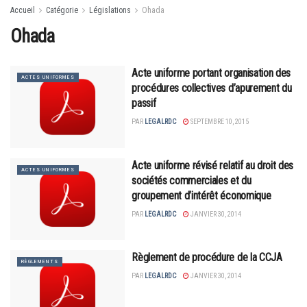
Accueil
Catégorie
Législations
Ohada
Ohada
Acte uniforme portant organisation des
ACTES UNIFORMES
procédures collectives d’apurement du
passif
PAR
LEGALRDC
SEPTEMBRE 10, 2015
Acte uniforme révisé relatif au droit des
ACTES UNIFORMES
sociétés commerciales et du
groupement d’intérêt économique
PAR
LEGALRDC
JANVIER 30, 2014
Règlement de procédure de la CCJA
RÈGLEMENTS
PAR
LEGALRDC
JANVIER 30, 2014