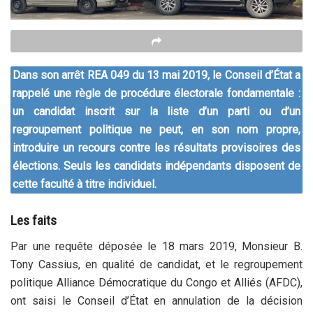
Dans son arrêt REA 049 du 13 mai 2019, le Conseil d’État a
rappelé une règle de procédure électorale fondamentale :
un candidat inscrit sur la liste d’un parti ou d’un
regroupement politique ne peut, en son nom propre,
introduire un recours contre les résultats provisoires des
élections. Seuls les candidats indépendants disposent de
cette faculté à titre individuel.
Les faits
Par une requête déposée le 18 mars 2019, Monsieur B.
Tony Cassius, en qualité de candidat, et le regroupement
politique Alliance Démocratique du Congo et Alliés (AFDC),
ont saisi le Conseil d’État en annulation de la décision