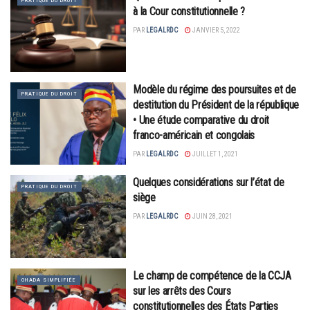
PRATIQUE DU DROIT
à la Cour constitutionnelle ?
PAR
LEGALRDC
JANVIER 5, 2022
Modèle du régime des poursuites et de
PRATIQUE DU DROIT
destitution du Président de la république
• Une étude comparative du droit
franco-américain et congolais
PAR
LEGALRDC
JUILLET 1, 2021
Quelques considérations sur l’état de
PRATIQUE DU DROIT
siège
PAR
LEGALRDC
JUIN 28, 2021
Le champ de compétence de la CCJA
OHADA SIMPLIFIÉE
sur les arrêts des Cours
constitutionnelles des États Parties