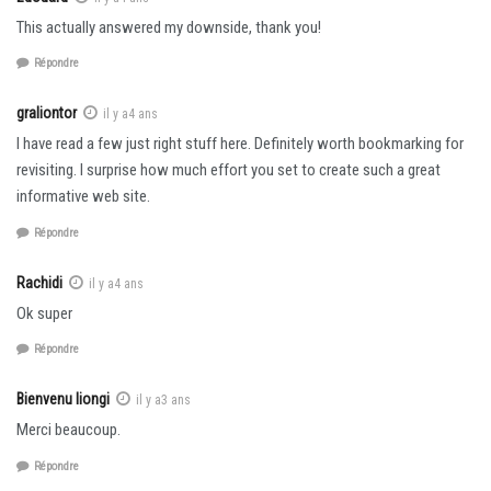
This actually answered my downside, thank you!
Répondre
graliontor
il y a4 ans
I have read a few just right stuff here. Definitely worth bookmarking for
revisiting. I surprise how much effort you set to create such a great
informative web site.
Répondre
Rachidi
il y a4 ans
Ok super
Répondre
Bienvenu liongi
il y a3 ans
Merci beaucoup.
Répondre