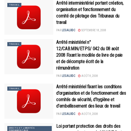
Arrêté interministériel portant création,
TRAVAIL
organisation et fonctionnement du
comité de pilotage des Tribunaux du
travail
PAR
LEGALRDC
SEPTEMBRE 18, 2008
Arrêté ministériel n°
TRAVAIL
12/CAB.MIN/ETPS/ 042 du 08 août
2008 Fixant le modèle de livre de paie
et de décompte écrit de la
rémunération
PAR
LEGALRDC
AOÛT 8, 2008
Arrêté ministériel fixant les conditions
TRAVAIL
d’organisation et de fonctionnement des
comités de sécurité, d’hygiène et
d’embellissement des lieux de travail
PAR
LEGALRDC
AOÛT 8, 2008
Loi portant protection des droits des
DROITS ET LIBERTÉS
FONDAMENTAUX