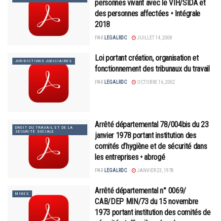
personnes vivant avec le VIH/SIDA et
des personnes affectées • Intégrale
2018
PAR
LEGALRDC
JUILLET 14, 2008
Loi portant création, organisation et
JURIDICTIONS JUDICIAIRES
fonctionnement des tribunaux du travail
PAR
LEGALRDC
OCTOBRE 16, 2002
Arrêté départemental 78/004bis du 23
DROIT DU TRAVAIL ET DE LA
SÉCURITÉ SOCIALE
janvier 1978 portant institution des
comités d’hygiène et de sécurité dans
les entreprises • abrogé
PAR
LEGALRDC
JANVIER 23, 1978
Arrêté départemental n° 0069/
MINES
CAB/DEP MIN/73 du 15 novembre
1973 portant institution des comités de