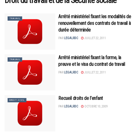
Droit du travail et de la Sécurité sociale
Arrêté ministériel fixant les modalités de
TRAVAIL
renouvellement des contrats de travail à
durée déterminée
PAR
LEGALRDC
JUILLET 22, 2011
Arrêté ministériel fixant la forme, la
TRAVAIL
preuve et le visa du contrat de travail
PAR
LEGALRDC
JUILLET 22, 2011
Recueil droits de l’enfant
DROIT CIVIL
PAR
LEGALRDC
OCTOBRE 10, 2009