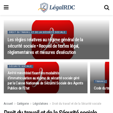
DROIT DU TRAVAIL ET DE LA SÉCURITÉ SOCIALE
Les règles relatives au régime général de la
sécurité sociale • Recueil de textes légal,
règlementaires et mesures d’exécution
SÉCURITÉ SOCIALE
Arrêté ministériel fixant les modalités
d’immatriculation au régime de sécurité sociale géré
TRAVAIL
par la Caisse Nationale de Sécurité Sociale des Agents
Publics de l’Etat
Code du travai
Accueil
Catégorie
Législations
Droit du travail et de la Sécurité sociale