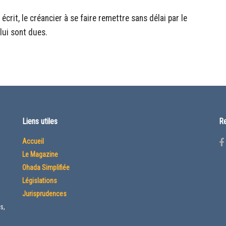
écrit, le créancier à se faire remettre sans délai par le
lui sont dues.
Liens utiles
Re
Accueil
Le Magazine
Ohada Simplifiée
Législations
Jurisprudences
s,