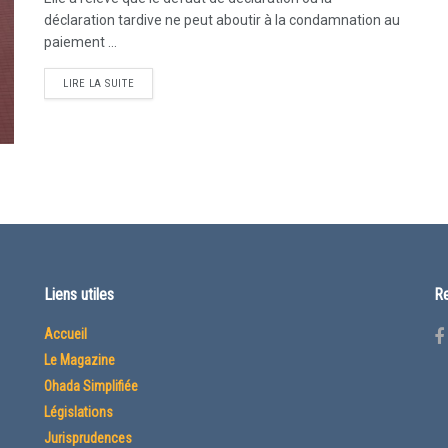
déclaration tardive ne peut aboutir à la condamnation au
paiement ...
LIRE LA SUITE
Liens utiles
Re
Accueil
Le Magazine
Ohada Simplifiée
Législations
Jurisprudences