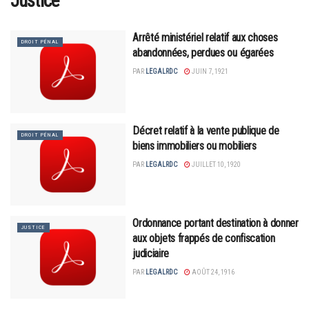
Justice
Arrêté ministériel relatif aux choses
DROIT PÉNAL
abandonnées, perdues ou égarées
PAR
LEGALRDC
JUIN 7, 1921
Décret relatif à la vente publique de
DROIT PÉNAL
biens immobiliers ou mobiliers
PAR
LEGALRDC
JUILLET 10, 1920
Ordonnance portant destination à donner
JUSTICE
aux objets frappés de confiscation
judiciaire
PAR
LEGALRDC
AOÛT 24, 1916