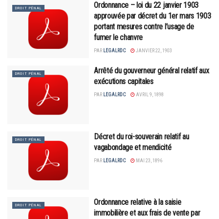
Ordonnance – loi du 22 janvier 1903
DROIT PÉNAL
approuvée par décret du 1er mars 1903
portant mesures contre l’usage de
fumer le chanvre
PAR
LEGALRDC
JANVIER 22, 1903
Arrêté du gouverneur général relatif aux
DROIT PÉNAL
exécutions capitales
PAR
LEGALRDC
AVRIL 9, 1898
Décret du roi-souverain relatif au
DROIT PÉNAL
vagabondage et mendicité
PAR
LEGALRDC
MAI 23, 1896
Ordonnance relative à la saisie
DROIT PÉNAL
immobilière et aux frais de vente par