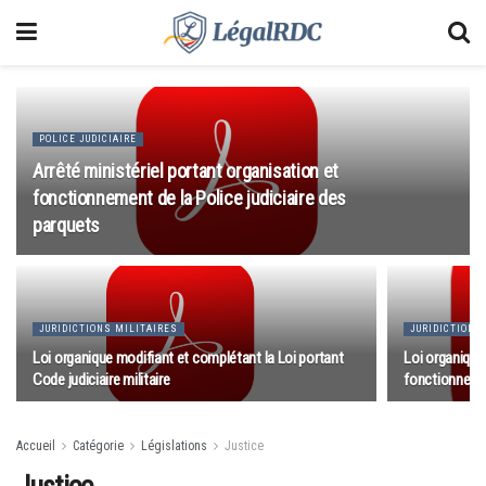
POLICE JUDICIAIRE
Arrêté ministériel portant organisation et
fonctionnement de la Police judiciaire des
parquets
JURIDICTIONS MILITAIRES
JURIDICTIONS
Loi organique modifiant et complétant la Loi portant
Loi organique
Code judiciaire militaire
fonctionnement
Accueil
Catégorie
Législations
Justice