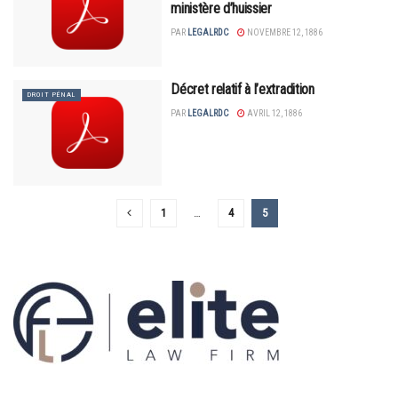
ministère d’huissier
PAR
LEGALRDC
NOVEMBRE 12, 1886
Décret relatif à l’extradition
DROIT PÉNAL
PAR
LEGALRDC
AVRIL 12, 1886
1
…
4
5