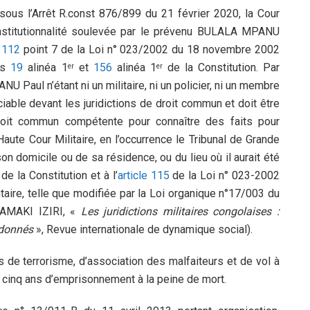
sous l’Arrêt R.const 876/899 du 21 février 2020, la Cour
nconstitutionnalité soulevée par le prévenu BULALA MPANU
e 112
point 7 de la Loi n° 023/2002 du 18 novembre 2002
les
19
alinéa 1
et
156
alinéa 1
de la Constitution. Par
er
er
Paul n’étant ni un militaire, ni un policier, ni un membre
ticiable devant les juridictions de droit commun et doit être
 droit commun compétente pour connaître des faits pour
Haute Cour Militaire, en l’occurrence le Tribunal de Grande
on domicile ou de sa résidence, ou du lieu où il aurait été
de la Constitution et à l’
article 115
de la Loi n° 023-2002
taire, telle que modifiée par la Loi organique n°17/003 du
SAMAKI IZIRI, «
Les juridictions militaires congolaises :
rdonnés
», Revue internationale de dynamique social).
 de terrorisme, d’association des malfaiteurs et de vol à
 cinq ans d’emprisonnement à la peine de mort.