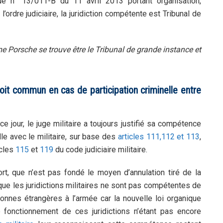
e n° 13/011-B du 11 avril 2013 portant organisation,
ordre judiciaire, la juridiction compétente est Tribunal de
e Porsche se trouve être le Tribunal de grande instance et
oit commun en cas de participation criminelle entre
jour, le juge militaire a toujours justifié sa compétence
elle avec le militaire, sur base des
articles 111,112 et 113
,
icles
115
et
119
du code judiciaire militaire.
tort, que n’est pas fondé le moyen d’annulation tiré de la
que les juridictions militaires ne sont pas compétentes de
onnes étrangères à l’armée car la nouvelle loi organique
e fonctionnement de ces juridictions n’étant pas encore