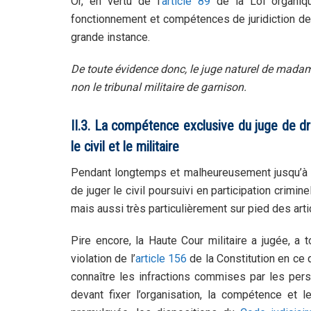
Or, en vertu de l’
article 89
de la Loi organiqu
fonctionnement et compétences de juridiction de l’
grande instance.
De toute évidence donc, le juge naturel de madam
non le tribunal militaire de garnison.
II.3. La compétence exclusive du juge de dr
le civil et le militaire
Pendant longtemps et malheureusement jusqu’à ce 
de juger le civil poursuivi en participation crimin
mais aussi très particulièrement sur pied des art
Pire encore, la Haute Cour militaire a jugée, a 
violation de l’
article 156
de la Constitution en ce 
connaître les infractions commises par les pers
devant fixer l’organisation, la compétence et l