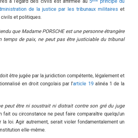
aires à l’égard des civils est affirmée au
5
principe du
ème
inistration de la justice par les tribunaux militaires
et
civils et politiques.
et attendu que Madame PORSCHE est une personne étrangère
temps de paix, ne peut pas être justiciable du tribunal
oit être jugée par la juridiction compétente, légalement et
ionnalisé en droit congolais par l’
article 19
alinéa 1 de la
e peut être ni soustrait ni distrait contre son gré du juge
un fait ou circonstance ne peut faire comparaître quelqu’un
r la loi. Agir autrement, serait violer fondamentalement un
Constitution elle-même.