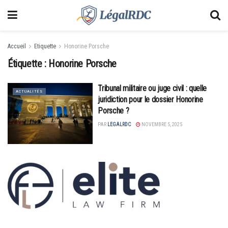
Accueil
Etiquette
Honorine Porsche
Étiquette :
Honorine Porsche
Tribunal militaire ou juge civil : quelle
ACTUALITÉS
juridiction pour le dossier Honorine
Porsche ?
PAR
LEGALRDC
NOVEMBRE 5, 2025