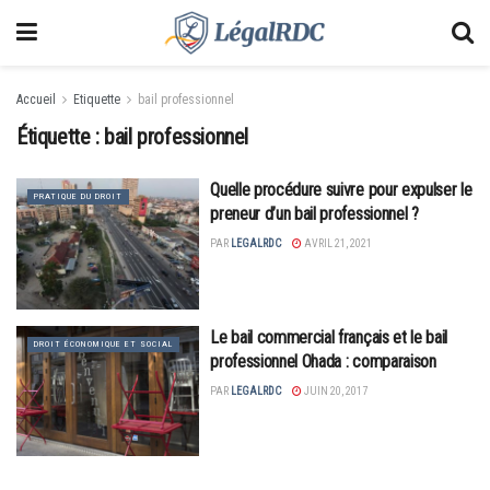
Accueil
Etiquette
bail professionnel
Étiquette :
bail professionnel
Quelle procédure suivre pour expulser le
PRATIQUE DU DROIT
preneur d’un bail professionnel ?
PAR
LEGALRDC
AVRIL 21, 2021
Le bail commercial français et le bail
DROIT ÉCONOMIQUE ET SOCIAL
professionnel Ohada : comparaison
PAR
LEGALRDC
JUIN 20, 2017