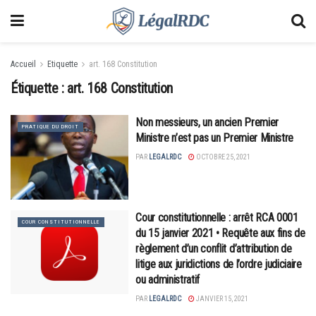
Accueil
Etiquette
art. 168 Constitution
Étiquette :
art. 168 Constitution
Non messieurs, un ancien Premier
PRATIQUE DU DROIT
Ministre n’est pas un Premier Ministre
PAR
LEGALRDC
OCTOBRE 25, 2021
Cour constitutionnelle : arrêt RCA 0001
COUR CONSTITUTIONNELLE
du 15 janvier 2021 • Requête aux fins de
règlement d’un conflit d’attribution de
litige aux juridictions de l’ordre judiciaire
ou administratif
PAR
LEGALRDC
JANVIER 15, 2021