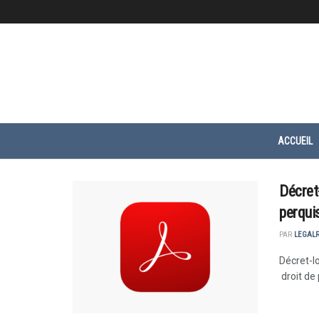
ACCUEIL
Décret-
perqui
PAR
LEGAL
Décret-lo
droit de 