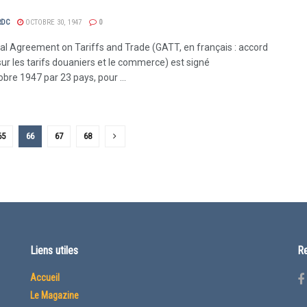
RDC
OCTOBRE 30, 1947
0
al Agreement on Tariffs and Trade (GATT, en français : accord
sur les tarifs douaniers et le commerce) est signé
obre 1947 par 23 pays, pour ...
65
66
67
68
Liens utiles
Re
Accueil
Le Magazine