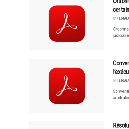
Ordonn
certai
PAR
LEGAL
Ordonnan
judiciair
Conven
l’exéc
PAR
LEGAL
Conventi
arbitral
Résolu