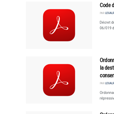
Code d
PAR
LEGAL
Décret du
06/019 du 
Ordonna
la des
conser
PAR
LEGAL
Ordonnan
répressiv