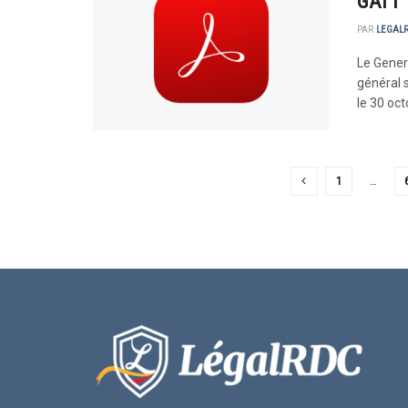
GATT
PAR
LEGAL
Le Gener
général 
le 30 oct
1
…