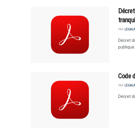
Décret 
tranqui
PAR
LEGAL
Décret du
publique
Code d
PAR
LEGAL
Décret d