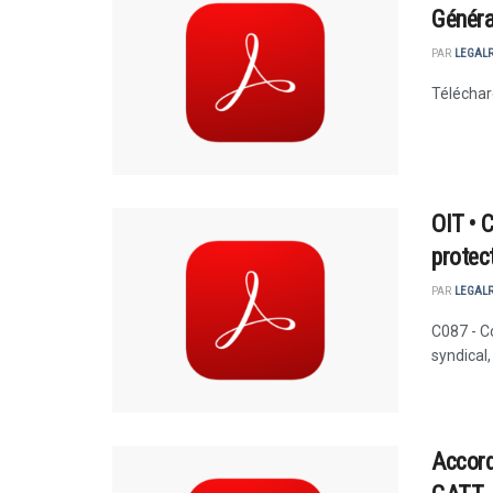
Généra
PAR
LEGAL
Téléchar
OIT • C
protec
PAR
LEGAL
C087 - Co
syndical,
Accord