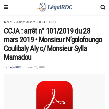
Accueil
Jurisprudences
CCJA
Arrêts
CCJA : arrêt n° 101/2019 du 28
mars 2019 • Monsieur N’golofoungo
Coulibaly Aly c/ Monsieur Sylla
Mamadou
Par
LegalRDC
mars 28, 2019