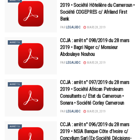
ARRÊTS
2019 • Société Hôtelière du Cameroun •
Société COGEPRES c/ Afriland First
Bank
PAR
LEGALRDC
MARS 28, 2019
CCJA : arrêt n° 098/2019 du 28 mars
ARRÊTS
2019 • Bagri Niger c/ Monsieur
Abdoulaye Nouhou
PAR
LEGALRDC
MARS 28, 2019
CCJA : arrêt n° 097/2019 du 28 mars
ARRÊTS
2019 • Société African Petroleum
Consultants c/ Etat du Cameroun •
Sonara • Société Corlay Cameroun
PAR
LEGALRDC
MARS 28, 2019
CCJA : arrêt n° 096/2019 du 28 mars
ARRÊTS
2019 • NSIA Banque Côte d’Ivoire c/
Concylium Sarl (Ex-Société Décisions-