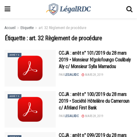
Accueil
Etiquette
art. 32 Règlement de procédure
Étiquette :
art. 32 Règlement de procédure
CCJA : arrêt n° 101/2019 du 28 mars
ARRÊTS
2019 • Monsieur N’golofoungo Coulibaly
Aly c/ Monsieur Sylla Mamadou
PAR
LEGALRDC
MARS 28, 2019
CCJA : arrêt n° 100/2019 du 28 mars
ARRÊTS
2019 • Société Hôtelière du Cameroun
c/ Afriland First Bank
PAR
LEGALRDC
MARS 28, 2019
CCJA : arrêt n° 099/2019 du 28 mars