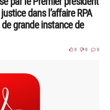
se par le Premier président
ustice dans l’affaire RPA
 de grande instance de
0
0
0