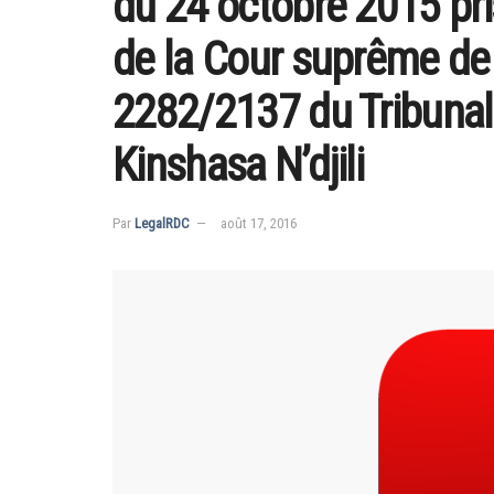
du 24 octobre 2015 pri
de la Cour suprême de j
2282/2137 du Tribunal
Kinshasa N’djili
Par
LegalRDC
août 17, 2016