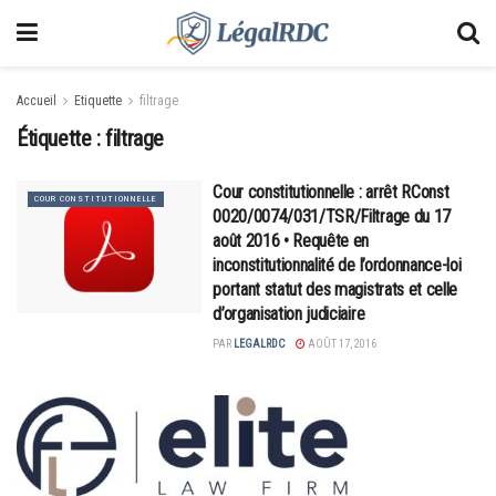
Accueil
Etiquette
filtrage
Étiquette :
filtrage
Cour constitutionnelle : arrêt RConst
COUR CONSTITUTIONNELLE
0020/0074/031/TSR/Filtrage du 17
août 2016 • Requête en
inconstitutionnalité de l’ordonnance-loi
portant statut des magistrats et celle
d’organisation judiciaire
PAR
LEGALRDC
AOÛT 17, 2016