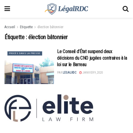
Accueil
Etiquette
élection bâtonnier
Étiquette :
élection bâtonnier
Le Conseil d’État suspend deux
PROCÈS DANS LA PRESSE
décisions du CNO jugées contraires à la
loi sur le Barreau
PAR
LEGALRDC
JANVIER 9, 2020