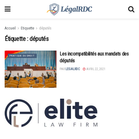
Accueil
Etiquette
députés
Étiquette :
députés
Les incompatibilités aux mandats des
PRATIQUE DU DROIT
députés
PAR
LEGALRDC
AVRIL 22, 2021