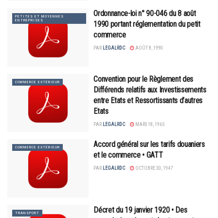
Ordonnance-loi n° 90-046 du 8 août
PETITES ET MOYENNES
ENTREPRISES
1990 portant réglementation du petit
commerce
PAR
LEGALRDC
AOÛT 8, 1990
Convention pour le Règlement des
COMMERCE EXTÉRIEUR
Différends relatifs aux Investissements
entre Etats et Ressortissants d’autres
Etats
PAR
LEGALRDC
MARS 18, 1965
Accord général sur les tarifs douaniers
COMMERCE EXTÉRIEUR
et le commerce • GATT
PAR
LEGALRDC
OCTOBRE 30, 1947
Décret du 19 janvier 1920 • Des
TRANSPORT