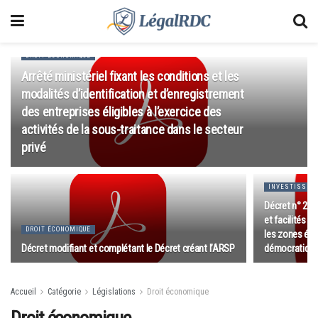
DROIT ÉCONOMIQUE
Arrêté ministériel fixant les conditions et les
modalités d’identification et d’enregistrement
des entreprises éligibles à l’exercice des
activités de la sous-traitance dans le secteur
privé
INVESTISSE
Décret n° 20/
et facilités 
DROIT ÉCONOMIQUE
les zones éc
Décret modifiant et complétant le Décret créant l’ARSP
démocratiqu
Accueil
Catégorie
Législations
Droit économique