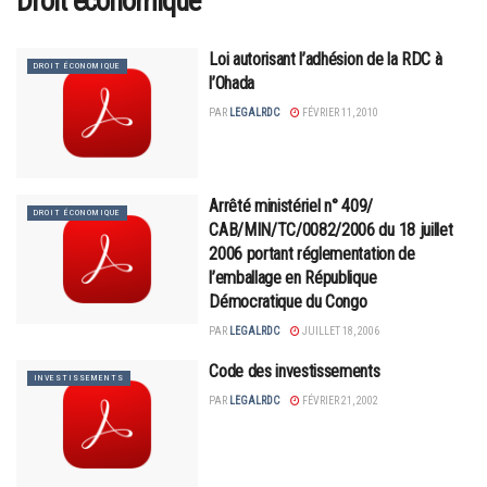
Droit économique
Loi autorisant l’adhésion de la RDC à
DROIT ÉCONOMIQUE
l’Ohada
PAR
LEGALRDC
FÉVRIER 11, 2010
Arrêté ministériel n° 409/
DROIT ÉCONOMIQUE
CAB/MIN/TC/0082/2006 du 18 juillet
2006 portant réglementation de
l’emballage en République
Démocratique du Congo
PAR
LEGALRDC
JUILLET 18, 2006
Code des investissements
INVESTISSEMENTS
PAR
LEGALRDC
FÉVRIER 21, 2002