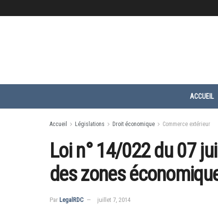
ACCUEIL
Accueil
Législations
Droit économique
Commerce extérieur
Loi n° 14/022 du 07 jui
des zones économique
Par
LegalRDC
juillet 7, 2014