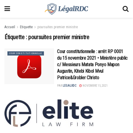
Accueil
Etiquette
poursuites premier ministre
Étiquette :
poursuites premier ministre
Cour constitutionnelle : arrêt RP 0001
COUR CONSTITUTIONNELLE
du 15 novembre 2021 • Ministère public
c/ Messieurs Matata Ponyo Mapon
Augustin, Kitebi Kibol Mvul
Patrice&Grobler Christo
PAR
LEGALRDC
NOVEMBRE 15, 2021