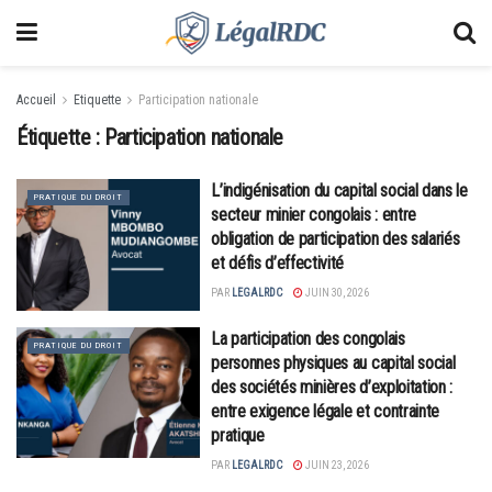
Accueil
Etiquette
Participation nationale
Étiquette :
Participation nationale
L’indigénisation du capital social dans le
PRATIQUE DU DROIT
secteur minier congolais : entre
obligation de participation des salariés
et défis d’effectivité
PAR
LEGALRDC
JUIN 30, 2026
La participation des congolais
PRATIQUE DU DROIT
personnes physiques au capital social
des sociétés minières d’exploitation :
entre exigence légale et contrainte
pratique
PAR
LEGALRDC
JUIN 23, 2026