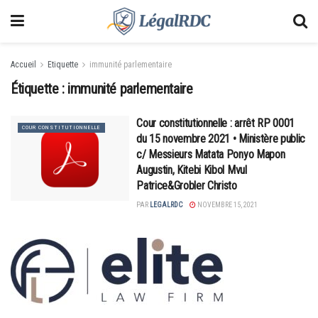
Accueil
Etiquette
immunité parlementaire
Étiquette :
immunité parlementaire
Cour constitutionnelle : arrêt RP 0001
COUR CONSTITUTIONNELLE
du 15 novembre 2021 • Ministère public
c/ Messieurs Matata Ponyo Mapon
Augustin, Kitebi Kibol Mvul
Patrice&Grobler Christo
PAR
LEGALRDC
NOVEMBRE 15, 2021