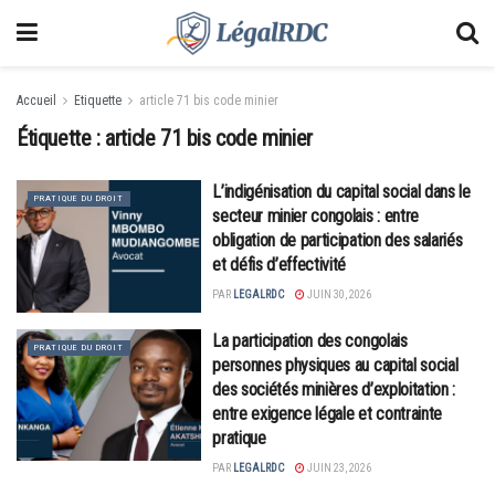
Accueil
Etiquette
article 71 bis code minier
Étiquette :
article 71 bis code minier
L’indigénisation du capital social dans le
PRATIQUE DU DROIT
secteur minier congolais : entre
obligation de participation des salariés
et défis d’effectivité
PAR
LEGALRDC
JUIN 30, 2026
La participation des congolais
PRATIQUE DU DROIT
personnes physiques au capital social
des sociétés minières d’exploitation :
entre exigence légale et contrainte
pratique
PAR
LEGALRDC
JUIN 23, 2026