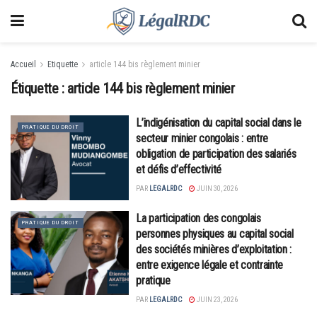
Accueil
Etiquette
article 144 bis règlement minier
Étiquette :
article 144 bis règlement minier
L’indigénisation du capital social dans le
PRATIQUE DU DROIT
secteur minier congolais : entre
obligation de participation des salariés
et défis d’effectivité
PAR
LEGALRDC
JUIN 30, 2026
La participation des congolais
PRATIQUE DU DROIT
personnes physiques au capital social
des sociétés minières d’exploitation :
entre exigence légale et contrainte
pratique
PAR
LEGALRDC
JUIN 23, 2026