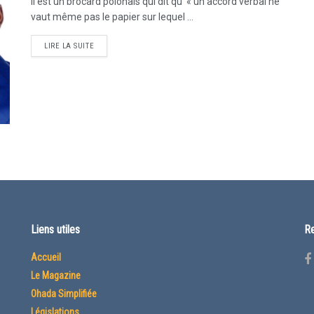
Il est un brocard polonais qui dit qu’ « un accord verbal ne
vaut même pas le papier sur lequel ...
LIRE LA SUITE
Liens utiles
Re
Accueil
Le Magazine
Ohada Simplifiée
Législations