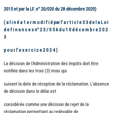
2015 et par la LF. n° 20/020 du 28 décembre 2020)
( a l i n é a 1
e r
m o d i f i é par l’ a r t i c l e 3 3 d e l a L o i
d e f i n a n c e s n° 2 3 / 0 5 6 d u 1 0 d é c e m b r e 2 0 2
3
p o u r l’ e x e r c i c e 2 0 2 4 )
La décision de l’Administration des Impôts doit être
notifiée dans les trois (3) mois qui
suivent la date de réception de la réclamation. L’absence
de décision dans le délai est
considérée comme une décision de rejet de la
réclamation permettant au redevable de