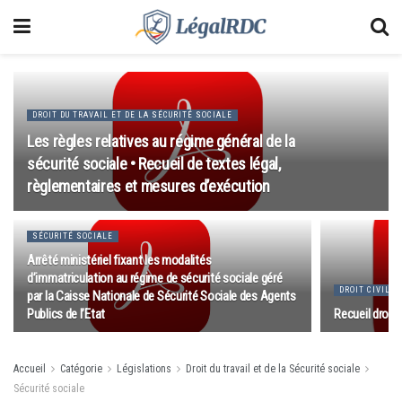
DROIT DU TRAVAIL ET DE LA SÉCURITÉ SOCIALE
Les règles relatives au régime général de la
sécurité sociale • Recueil de textes légal,
règlementaires et mesures d’exécution
SÉCURITÉ SOCIALE
Arrêté ministériel fixant les modalités
d’immatriculation au régime de sécurité sociale géré
DROIT CIVIL
par la Caisse Nationale de Sécurité Sociale des Agents
Publics de l’Etat
Recueil droits
Accueil
Catégorie
Législations
Droit du travail et de la Sécurité sociale
Sécurité sociale