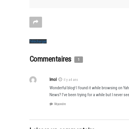
Télécharger
Commentaires
1
Imol
il y a4 ans
Wonderful blog! I found it while browsing on Y
News? I’ve been trying for a while but I never s
Répondre