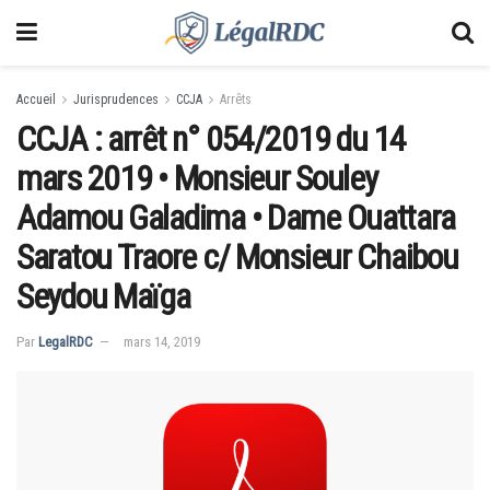
Accueil
Jurisprudences
CCJA
Arrêts
CCJA : arrêt n° 054/2019 du 14
mars 2019 • Monsieur Souley
Adamou Galadima • Dame Ouattara
Saratou Traore c/ Monsieur Chaibou
Seydou Maïga
Par
LegalRDC
mars 14, 2019