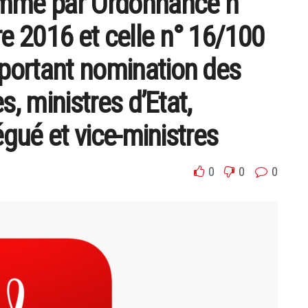
mé par Ordonnance n°
 2016 et celle n° 16/100
portant nomination des
s, ministres d’Etat,
égué et vice-ministres
0
0
0