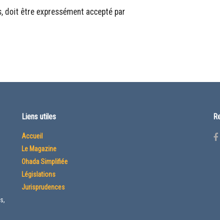
rs, doit être expressément accepté par
Liens utiles
Re
Accueil
Le Magazine
Ohada Simplifiée
Législations
Jurisprudences
s,