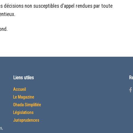
s décisions non susceptibles d’appel rendues par toute
entieux.
ond.
Liens utiles
Re
Accueil
Le Magazine
Ohada Simplifiée
Législations
Jurisprudences
s,